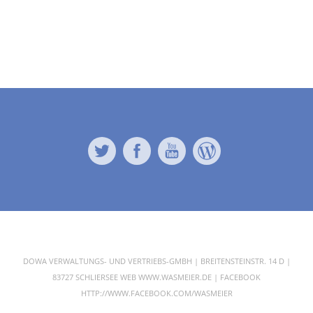
Twitter
Facebook
YouTube
WordPress
DOWA VERWALTUNGS- UND VERTRIEBS-GMBH | BREITENSTEINSTR. 14 D |
83727 SCHLIERSEE WEB WWW.WASMEIER.DE | FACEBOOK
HTTP://WWW.FACEBOOK.COM/WASMEIER